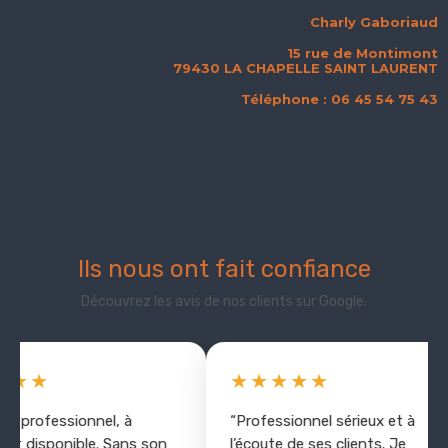
Charly Gaboriaud
15 rue de Montimont
79430 LA CHAPELLE SAINT LAURENT
Téléphone : 06 45 54 75 43
Ils nous ont fait confiance
Découvrez les avis de nos clients sur Google.
★★
★★★★★
n professionnel, à
“Professionnel sérieux et à
 et disponible. Sans son
l’écoute de ses clients. Je