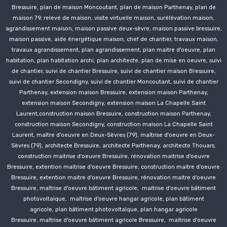
Bressuire, plan de maison Moncoutant, plan de maison Parthenay, plan de
maison 79, relevé de maison, visite virtuelle maison, surélévation maison,
agrandissement maison, maison passive deux-sèvre, maison passive bressuire,
maison passive, aide énergétique maison, chef de chantier, travaux maison,
travaux agrandissement, plan agrandissement, plan maitre d'oeuvre, plan
habitation, plan habitation archi, plan architecte, plan de mise en oeuvre, suivi
de chantier, suivi de chantier Bressuire, suivi de chantier maison Bressuire,
suivi de chantier
Secondigny
, suivi de chantier Moncoutant, suivi de chantier
Parthenay, extension maison Bressuire, extension maison Parthenay,
extension maison
Secondigny
, extension maison La Chapelle Saint
Laurent,construction
maison Bressuire,
construction
maison Parthenay,
construction
maison Secondigny,
construction
maison La Chapelle Saint
Laurent, maître d'oeuvre en Deux-Sèvres (79), maîtrise d'oeuvre en Deux-
Sèvres (79), architecte Bressuire, architecte Parthenay, architecte Thouars,
construction
maitrise d'oeuvre Bressuire, rénovation
maitrise d'oeuvre
Bressuire, extention
maitrise d'oeuvre Bressuire, construction
maitre d'oeuvre
Bressuire, extention
maitre d'oeuvre Bressuire, rénovation
maitre d'oeuvre
Bressuire, maîtrise d'oeuvre bâtiment agricole, maîtrise d'oeuvre bâtiment
photovoltaïque, maîtrise d'oeuvre hangar agricole, plan bâtiment
agricole, plan bâtiment photovoltaïque, plan hangar agricole
Bressuire
, maîtrise d'oeuvre bâtiment agricole
Bressuire
, maîtrise d'oeuvre