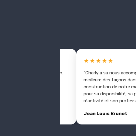
★
★★★★★
contente de la prestation.
“Charly a su nous accompagne
ponctualité, qualité,
meilleure des façons dans la
lisme, prix.”
construction de notre maison.
pour sa disponibilité, sa patie
noux
réactivité et son professionna
Jean Louis Brunet