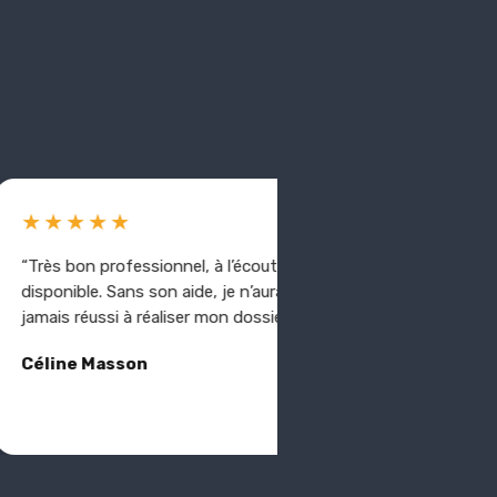
★★★★★
★★★★★
rès bon professionnel, à l’écoute et
“Professionnel sérieu
sponible. Sans son aide, je n’aurais
ses clients. Je rec
mais réussi à réaliser mon dossier.”
ce professionnel.”
éline Masson
François Morisset