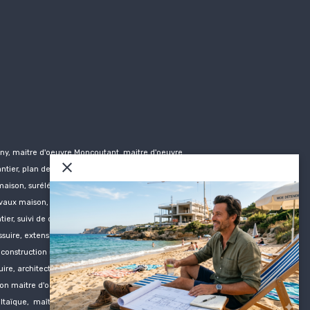
ny
, maitre d'oeuvre Moncoutant, maitre d'oeuvre
ntier, plan de chantier, plan de maison, plan de
 maison, surélévation maison, agrandissement
avaux maison, travaux agrandissement, plan
er, suivi de chantier Bressuire, suivi de chantier
essuire, extension maison Parthenay, extension
,
construction
maison Secondigny,
construction
ire, architecte Parthenay, architecte Thouars,
ion
maitre d'oeuvre Bressuire, extention
maitre
ltaïque, maîtrise d'oeuvre hangar agricole, plan