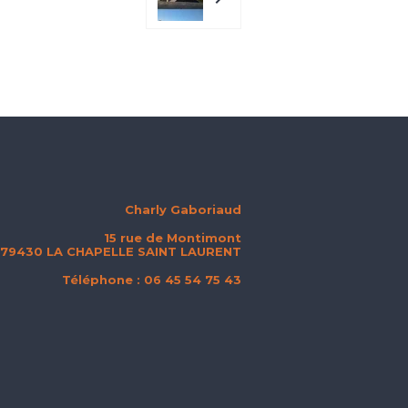
Charly Gaboriaud
15 rue de Montimont
79430 LA CHAPELLE SAINT LAURENT
Téléphone : 06 45 54 75 43