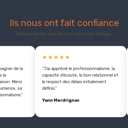
Ils nous ont fait confiance
Découvrez les avis de nos clients sur Google.
★★★★★
r de la
“J’ai apprécié le professionnalisme, la
“T
capacité d’écoute, le bon relationnel et
di
 Merci
le respect des délais initialement
ja
nce, sa
définis.”
C
lisme.”
Yann Merdrignac