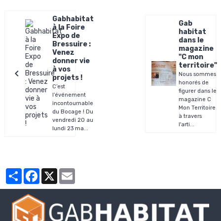
Gabhabitat
Gab
à la Foire
habitat
Expo de
dans le
Bressuire :
magazine
Venez
"C mon
donner vie
territoire"
à vos
​Nous sommes
projets !
honorés de
C’est
figurer dans le
l’événement
magazine C
incontournable
Mon Territoire
du Bocage ! Du
à travers
vendredi 20 au
l'arti...
lundi 23 ma...
Partager
Facebook
X
Email