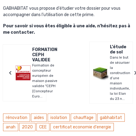
GABHABITAT vous propose d'étudier votre dossier pour vous
accompagner dans l'utilisation de cette prime.
Pour savoir si vous êtes éligible à une aide, n'hésitez pas à
me contacter.
L’étude
FORMATION
de sol
CEPH
Dans le but
VALIDEE
de sécuriser
Formation de
la
concepteur
construction
européen de
d’une
maison passive
maison
validée "CEPH
individuelle,
(Concepteur
la loi Elan
Euro...
du 23 n...
rénovation
aides
isolation
chauffage
gabhabitat
anah
2020
CEE
certificat economie d'energie