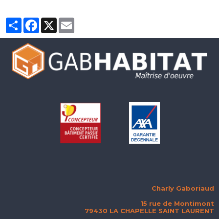
Partager
Facebook
X
Email
Charly Gaboriaud
15 rue de Montimont
79430 LA CHAPELLE SAINT LAURENT